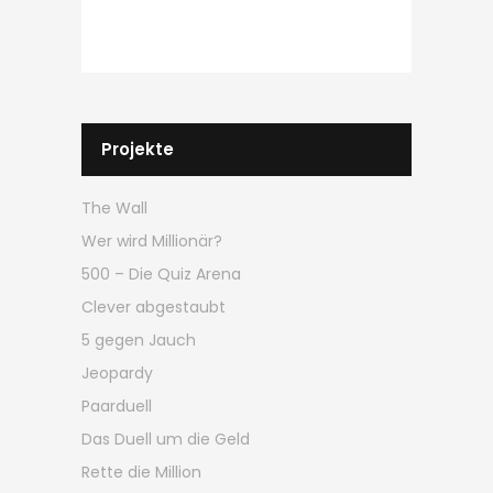
Projekte
The Wall
Wer wird Millionär?
500 – Die Quiz Arena
Clever abgestaubt
5 gegen Jauch
Jeopardy
Paarduell
Das Duell um die Geld
Rette die Million